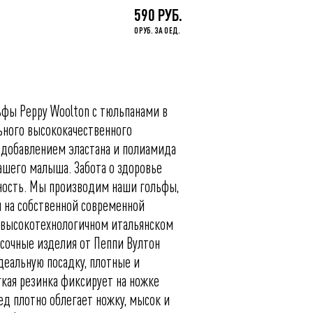
590 РУБ.
0 РУБ. ЗА 0 ЕД.
ьфы Peppy Woolton с тюльпанами в
ьного высококачественного
с добавлением эластана и полиамида
ашего малыша. Забота о здоровье
нность. Мы производим наши гольфы,
и на собственной современной
а высокотехнологичном итальянском
сочные изделия от Пеппи Вултон
деальную посадку, плотные и
гкая резинка фиксирует на ножке
лед плотно облегает ножку, мысок и