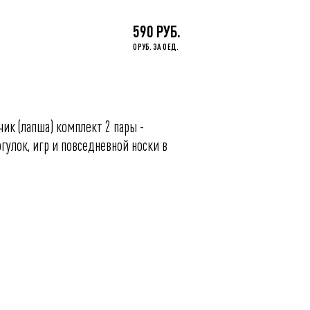
590 РУБ.
0 РУБ. ЗА 0 ЕД.
ик (лапша) комплект 2 пары -
гулок, игр и повседневной носки в